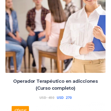
USD
USD
120.
60.
Operador Terapéutico en adicciones
(Curso completo)
El
El
USD
450
USD
270
precio
precio
¡Oferta!