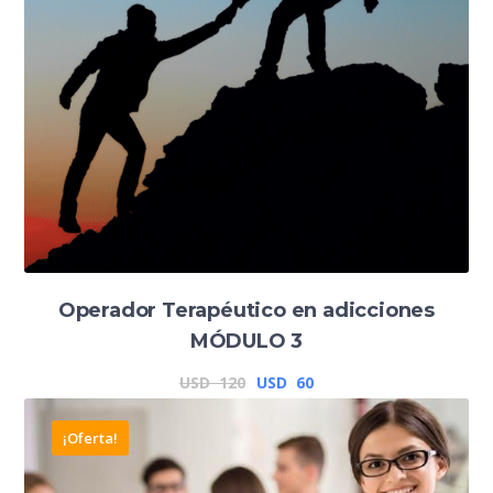
Operador Terapéutico en adicciones
MÓDULO 3
El
El
USD
120
USD
60
precio
precio
¡Oferta!
original
actual
era:
es: