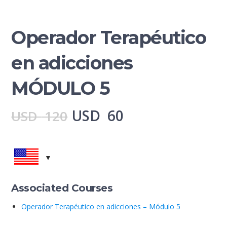
Operador Terapéutico
en adicciones
MÓDULO 5
El
El
USD
60
USD
120
precio
precio
original
actual
era:
es:
Associated Courses
USD
USD
Operador Terapéutico en adicciones – Módulo 5
120.
60.