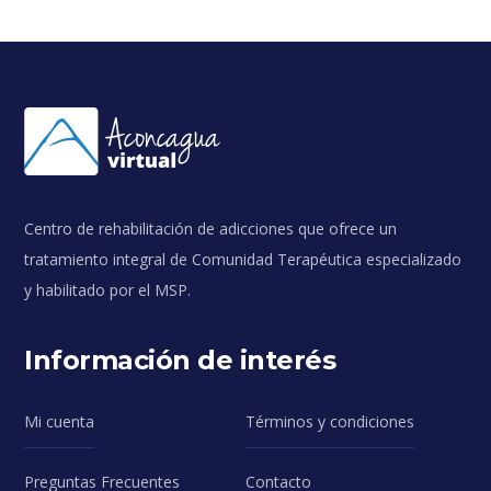
original
actual
era:
es:
USD
USD
200.
100.
Centro de rehabilitación de adicciones que ofrece un
tratamiento integral de Comunidad Terapéutica especializado
y habilitado por el MSP.
Información de interés
Mi cuenta
Términos y condiciones
Preguntas Frecuentes
Contacto