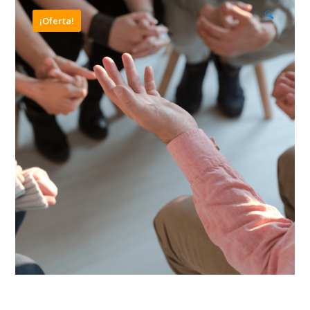
🔍
¡Oferta!